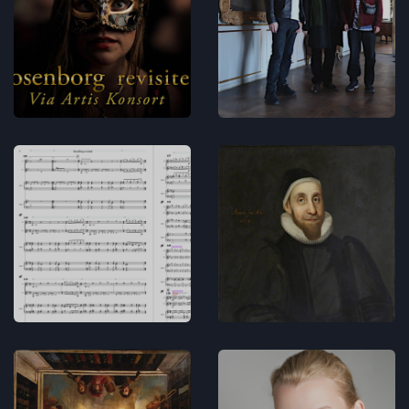
støtte bag
of Rooms -
Rosenborg
Lydbilleder
revisited
Musikdramatik
Koncerter
Musikken
Rosenborg
til
revisited -
Rosenborg
programnot
revisited
Musikdramatik
Musikdramatik
Rosenborg
Line Thormod