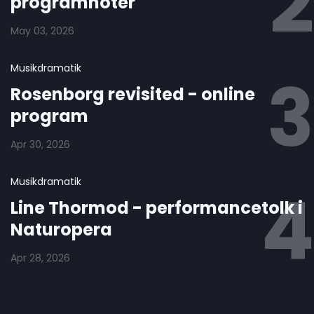
programnoter
May 03, 2026
Musikdramatik
Rosenborg revisited - online
program
Apr 30, 2026
Musikdramatik
Line Thormod - performancetolk i
Naturopera
Apr 28, 2026