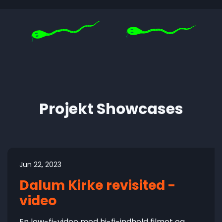
Projekt Showcases
Jun 22, 2023
Dalum Kirke revisited -
video
En low-fi-video med hi-fi-indhold filmet og