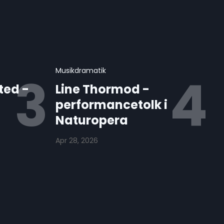
Musikdramatik
ted -
Line Thormod -
performancetolk i
Naturopera
Apr 28, 2026