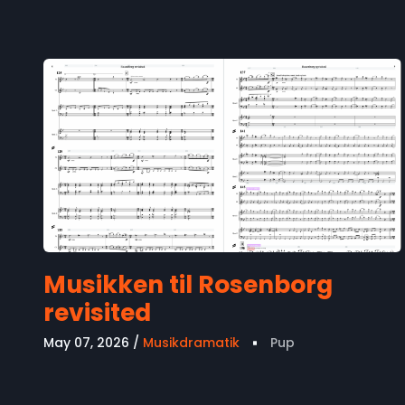
Musikken til Rosenborg
revisited
May 07, 2026
Musikdramatik
Pup