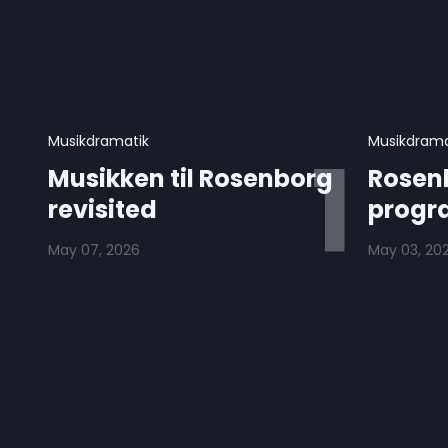
Musikdramatik
Musikdrama
Musikken til Rosenborg
Rosenb
revisited
progr
May 07, 2026
May 03, 20