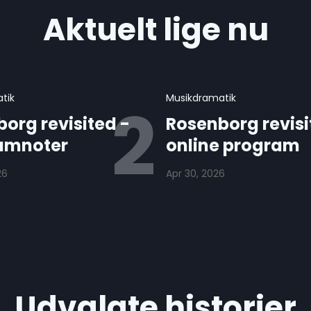
Aktuelt lige nu
tik
Musikdramatik
org revisited -
Rosenborg revisi
amnoter
online program
26
Apr 30, 2026
Udvalgte historier